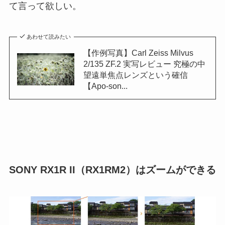
て言って欲しい。
あわせて読みたい
【作例写真】Carl Zeiss Milvus
2/135 ZF.2 実写レビュー 究極の中
望遠単焦点レンズという確信
【Apo-son...
SONY RX1R II（RX1RM2）はズームができる