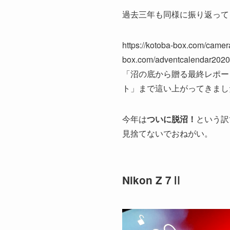
過去三年も同様に振り返って
https://kotoba-box.com/camer
box.com/adventcalendar2020-
「沼の底から贈る最終レポー
ト」まで這い上がってきまし
今年は
ついに脱沼！
という訳
見捨てないでおねがい。
Nikon Z 7Ⅱ