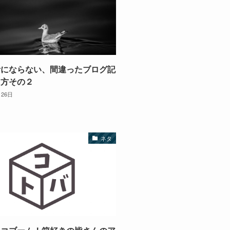
考にならない、間違ったブログ記
き方その２
月26日
ネタ