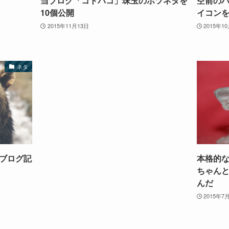
当ブログ「コトバコ」珠玉のボツネタを
空前の
10個公開
イコン
2015年11月13日
2015年1
ネタ
たブログ記
本格的
ちゃん
んだ
2015年7