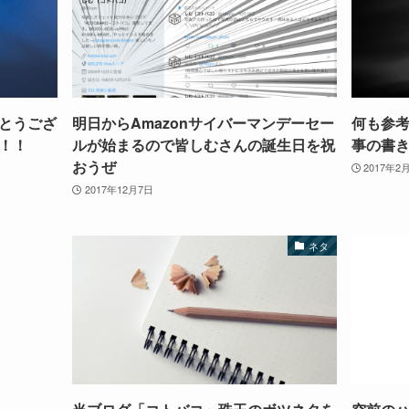
とうござ
明日からAmazonサイバーマンデーセー
何も参
！！
ルが始まるので皆しむさんの誕生日を祝
事の書
おうぜ
2017年2
2017年12月7日
ネタ