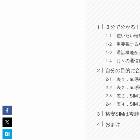
３分で分かる！
使いたい端
重要視する
通話機能が
月々の通信
自分の目的に合
表１．au
表２．au
表３．SIM
表４．SIM
格安SIMは複雑
おまけ