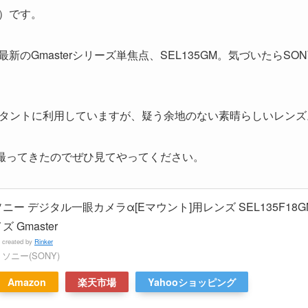
）です。
た最新のGmasterシリーズ単焦点、SEL135GM。気づいたら
タントに利用していますが、疑う余地のない素晴らしいレンズ
撮ってきたのでぜひ見てやってください。
ニー デジタル一眼カメラα[Eマウント]用レンズ SEL135F18GM(F
ズ Gmaster
created by
Rinker
ソニー(SONY)
Amazon
楽天市場
Yahooショッピング