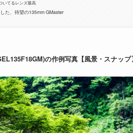
ついてるレンズ最高
た、待望の135mm GMaster
GM( SEL135F18GM)の作例写真【風景・スナッ