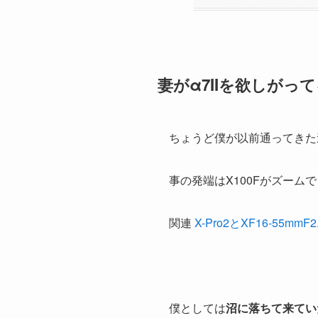
妻がα7IIを欲しがっ
ちょうど僕が以前通ってきた
事の発端はX100Fがズー
関連
X-Pro2とXF16-55m
僕としては
沼に落ちて来てい