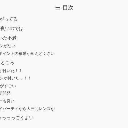
目次
しがってる
Iが良いのでは
ていた不満
タンがない
ポイントの移動がめんどくさい
的なところ
が付いた！！
タンが付いた…！！
ーがすごい
新開発
ーも良い
ドパーティから大三元レンズが
 すっっっっごくよい