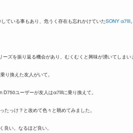
に心酔している事もあり、危うく存在も忘れかけていた
SONY α7III
リーズを振り返る機会があり、むくむくと興味が湧いてしまい
IIIに乗り換えた友人がいて。
 D750ユーザーが友人はα7IIIに乗り換えて。
よかったっけ？と改めて色々と眺めてみました。
く良い。なるほど良い。