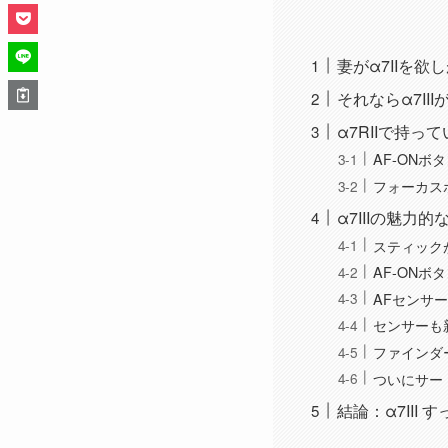
妻がα7IIを欲
それならα7II
α7RIIで持っ
AF-ONボ
フォーカス
α7IIIの魅力
スティック
AF-ONボ
AFセンサ
センサーも
ファインダ
ついにサー
結論：α7III