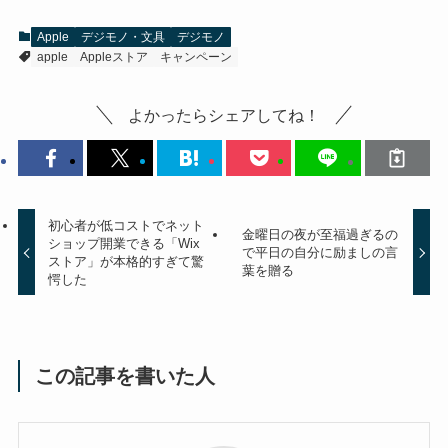
Apple
デジモノ・文具
デジモノ
apple
Appleストア
キャンペーン
よかったらシェアしてね！
初心者が低コストでネット
金曜日の夜が至福過ぎるの
ショップ開業できる「Wix
で平日の自分に励ましの言
ストア」が本格的すぎて驚
葉を贈る
愕した
この記事を書いた人