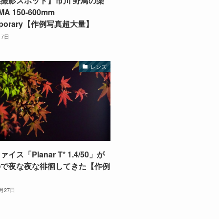
撮影スポット】市川 野鳥の楽
A 150-600mm
mporary【作例写真超大量】
月7日
レンズ
イス「Planar T* 1.4/50」が
ので夜な夜な徘徊してきた【作例
1月27日