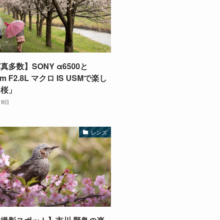
真多数】SONY α6500と
m F2.8L マクロ IS USMで楽し
と桜」
月9日
レンズ