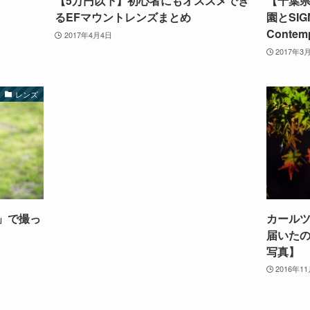
【5万円以下】初心者にもオススメでき
【千葉県
るEFマウントレンズまとめ
園とSIGM
Conte
2017年4月4日
2017年3
レンズ
SM」で撮っ
カールツァ
届いた
写真】
2016年1