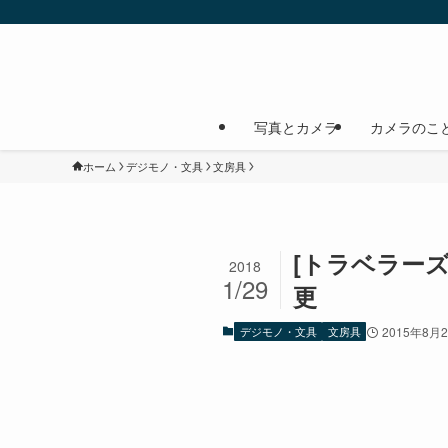
写真とカメラ
カメラのこ
ホーム
デジモノ・文具
文房具
[トラベラー
2018
1/29
更
デジモノ・文具
文房具
2015年8月