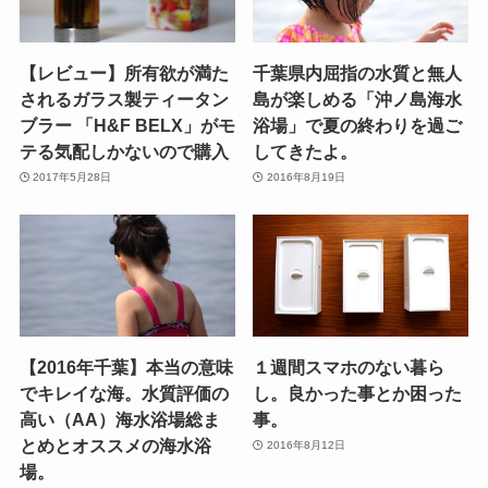
【レビュー】所有欲が満た
千葉県内屈指の水質と無人
されるガラス製ティータン
島が楽しめる「沖ノ島海水
ブラー 「H&F BELX」がモ
浴場」で夏の終わりを過ご
テる気配しかないので購入
してきたよ。
2017年5月28日
2016年8月19日
【2016年千葉】本当の意味
１週間スマホのない暮ら
でキレイな海。水質評価の
し。良かった事とか困った
高い（AA）海水浴場総ま
事。
とめとオススメの海水浴
2016年8月12日
場。