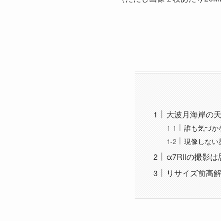
大波月海岸の天の
誰も気づか
現像しない
α7Riiの撮
リサイズ前高