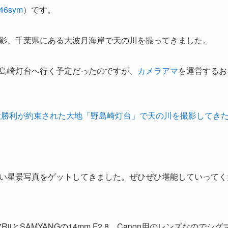
46sym
）です。
影、千葉県にある大波月海岸で天の川を撮ってきました。
島崎灯台へ行く予定だったのですが、
カメラアマ
を運営するお
大勝利が約束された大地「野島崎灯台」で天の川を撮影してき
い星景写真をゲットしてきました。ぜひぜひ堪能していってく
iiとSAMYANGの14mm F2.8。Canon用のレンズなので