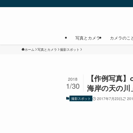
写真とカメラ
カメラのこ
ホーム
写真とカメラ
撮影スポット
【作例写真】α7
2018
1/30
海岸の天の川
撮影スポット
2017年7月23日
20