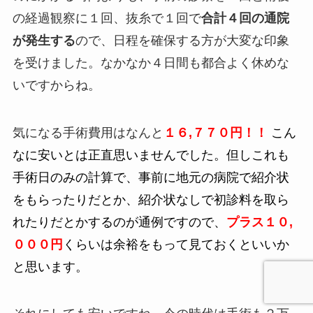
の経過観察に１回、抜糸で１回で
合計４回の通院
が発生する
ので、日程を確保する方が大変な印象
を受けました。なかなか４日間も都合よく休めな
いですからね。
気になる手術費用はなんと
１６,７７０円！！
こん
なに安いとは正直思いませんでした。但しこれも
手術日のみの計算で、事前に地元の病院で紹介状
をもらったりだとか、紹介状なしで初診料を取ら
れたりだとかするのが通例ですので、
プラス１０,
０００円
くらいは余裕をもって見ておくといいか
と思います。